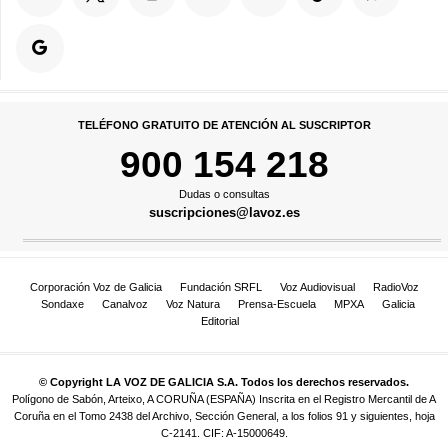
TELÉFONO GRATUITO DE ATENCIÓN AL SUSCRIPTOR
900 154 218
Dudas o consultas
suscripciones@lavoz.es
Corporación Voz de Galicia
Fundación SRFL
Voz Audiovisual
RadioVoz
Sondaxe
Canalvoz
Voz Natura
Prensa-Escuela
MPXA
Galicia
Editorial
© Copyright LA VOZ DE GALICIA S.A. Todos los derechos reservados.
Polígono de Sabón, Arteixo, A CORUÑA (ESPAÑA) Inscrita en el Registro Mercantil de A
Coruña en el Tomo 2438 del Archivo, Sección General, a los folios 91 y siguientes, hoja
C-2141. CIF: A-15000649.