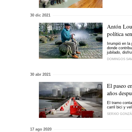
30 dic 2021
Antón Lour
política se
Irrumpió en la
donde contribu
jubilado, disfr
DOMINGOS SA
30 abr 2021
El paseo en
años despu
El tramo conta
carril bici y v
SERXIO GONZÁ
17 ago 2020