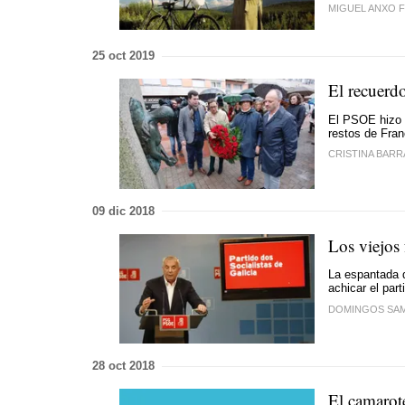
MIGUEL ANXO 
25 oct 2019
El recuerdo
El PSOE hizo 
restos de Fra
CRISTINA BARR
09 dic 2018
Los viejos
La espantada d
achicar el par
DOMINGOS SA
28 oct 2018
El camarot