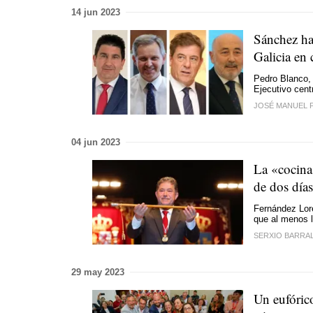
14 jun 2023
Sánchez ha
Galicia en 
Pedro Blanco, 
Ejecutivo cent
JOSÉ MANUEL 
04 jun 2023
La «cocina
de dos día
Fernández Lore
que al menos l
SERXIO BARRA
29 may 2023
Un eufóric