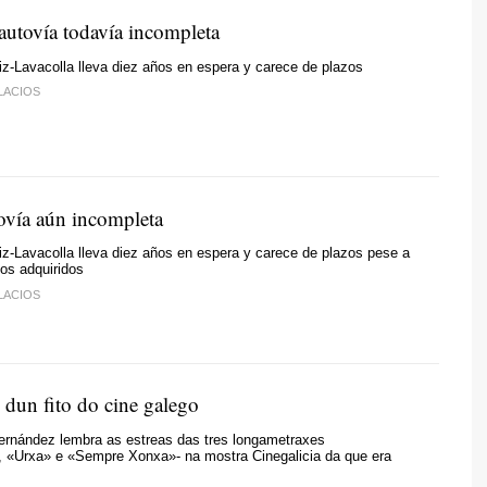
 autovía todavía incompleta
riz-Lavacolla lleva diez años en espera y carece de plazos
LACIOS
tovía aún incompleta
riz-Lavacolla lleva diez años en espera y carece de plazos pese a
os adquiridos
LACIOS
 dun fito do cine galego
ernández lembra as estreas das tres longametraxes
», «Urxa» e «Sempre Xonxa»- na mostra Cinegalicia da que era