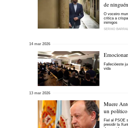
de ninguén
O voceiro muni
critica a cris
inimigos
SERXIO BARRA
14 mar 2026
Emocionan
Fallecióeste j
vida
13 mar 2026
Muere Antó
un polític
Fiel al PSOE s
presidir la Xu