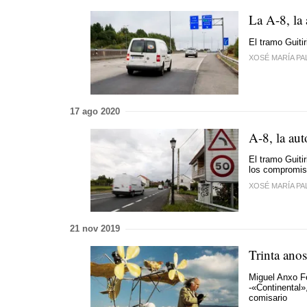
La A-8, la
El tramo Guiti
XOSÉ MARÍA PA
17 ago 2020
A-8, la au
El tramo Guiti
los compromis
XOSÉ MARÍA PA
21 nov 2019
Trinta anos
Miguel Anxo F
-«Continental
comisario