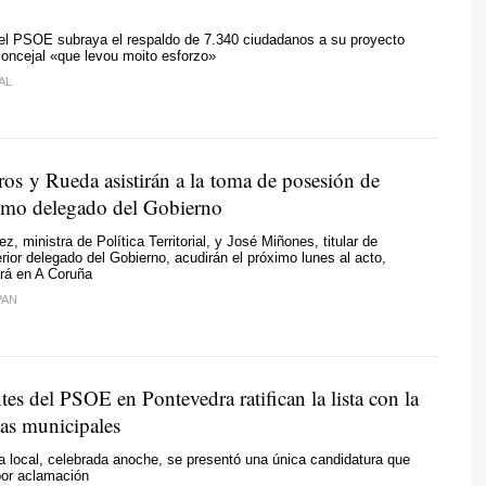
del PSOE subraya el respaldo de 7.340 ciudadanos a su proyecto
concejal «
que levou moito esforzo
»
AL
ros y Rueda asistirán a la toma de posesión de
omo delegado del Gobierno
z, ministra de Política Territorial, y José Miñones, titular de
rior delegado del Gobierno, acudirán el próximo lunes al acto,
rá en A Coruña
PAN
tes del PSOE en Pontevedra ratifican la lista con la
las municipales
 local, celebrada anoche, se presentó una única candidatura que
por aclamación