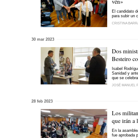
vén
»
El candidato 
para subir un 
CRISTINA BARR
30 mar 2023
Dos minist
Besteiro c
Isabel Rodrígue
Sanidad y ante
que se celebra
JOSÉ MANUEL 
28 feb 2023
Los militan
que irán a 
En la asamblea
fue aprobada 