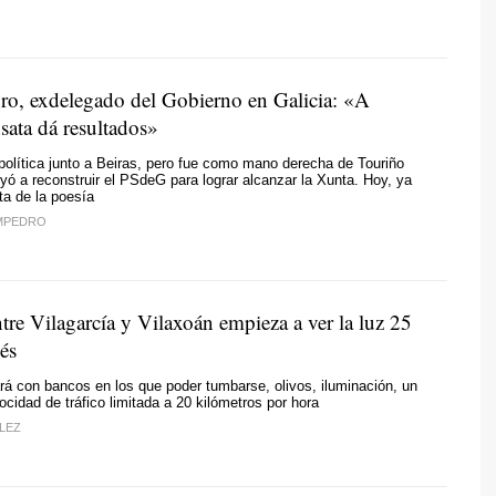
o, exdelegado del Gobierno en Galicia: «
A
nsata dá resultados
»
 política junto a Beiras, pero fue como mano derecha de Touriño
yó a reconstruir el PSdeG para lograr alcanzar la Xunta. Hoy, ya
uta de la poesía
MPEDRO
tre Vilagarcía y Vilaxoán empieza a ver la luz 25
és
rá con bancos en los que poder tumbarse, olivos, iluminación, un
elocidad de tráfico limitada a 20 kilómetros por hora
LEZ