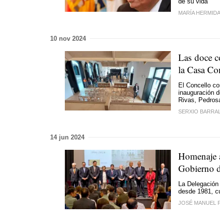
de su vida
MARÍA HERMID
10 nov 2024
Las doce c
la Casa Con
El Concello co
inauguración d
Rivas, Pedros
SERXIO BARRA
14 jun 2024
Homenaje a
Gobierno d
La Delegación 
desde 1981, cu
JOSÉ MANUEL 