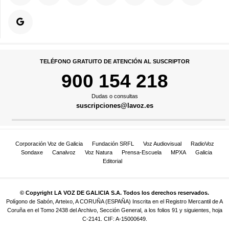
TELÉFONO GRATUITO DE ATENCIÓN AL SUSCRIPTOR
900 154 218
Dudas o consultas
suscripciones@lavoz.es
Corporación Voz de Galicia
Fundación SRFL
Voz Audiovisual
RadioVoz
Sondaxe
Canalvoz
Voz Natura
Prensa-Escuela
MPXA
Galicia
Editorial
© Copyright LA VOZ DE GALICIA S.A. Todos los derechos reservados.
Polígono de Sabón, Arteixo, A CORUÑA (ESPAÑA) Inscrita en el Registro Mercantil de A
Coruña en el Tomo 2438 del Archivo, Sección General, a los folios 91 y siguientes, hoja
C-2141. CIF: A-15000649.