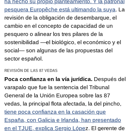
ha hecho su propio planteamiento. Y la patronal
pesquera Europêche está ultimando la suya
. La
revisión de la obligación de desembarque, el
cambio en el concepto de capacidad de un
pesquero o alinear los tres pilares de la
sostenibilidad —el biológico, el económico y el
social— son algunas de las propuestas del
sector español.
REVISIÓN DE LAS 87 VEDAS
Poca confianza en la vía jurídica.
Después del
varapalo que fue la sentencia del Tribunal
General de la Unión Europea sobre las 87
vedas, la principal flota afectada, la del pincho,
tiene poca confianza en la casación que
España, con Galicia e Irlanda, han presentado
en el TJUE, explica Sergio Lópe
z. El gerente de