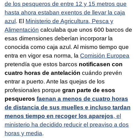
de los pesqueros de entre 12 y 15 metros que
hasta ahora estaban exentos de llevar la caja
azul
. El
Ministerio de Agricultura, Pesca y
Alimentación
calculaba que unos 600 barcos de
esas dimensiones deberían incorporar la
conocida como caja azul. Al mismo tiempo que
entra en vigor esa norma, la
Comisión Europea
pretendía que estos barcos
notificasen con
cuatro horas de antelación
cuándo prevén
entrar a puerto. Ante las quejas de los
profesionales porque
gran parte de esos
pesqueros
faenan a menos de cuatro horas
de distancia de sus muelles e incluso tardan
menos tiempo en recoger los aparejos
, el
ministerio ha decidido reducir el preaviso a dos
horas y media
.