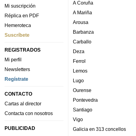
A Coruña
Mi suscripción
A Mariña
Réplica en PDF
Arousa
Hemeroteca
Barbanza
Suscríbete
Carballo
REGISTRADOS
Deza
Mi perfil
Ferrol
Newsletters
Lemos
Regístrate
Lugo
Ourense
CONTACTO
Pontevedra
Cartas al director
Santiago
Contacta con nosotros
Vigo
PUBLICIDAD
Galicia en 313 concellos