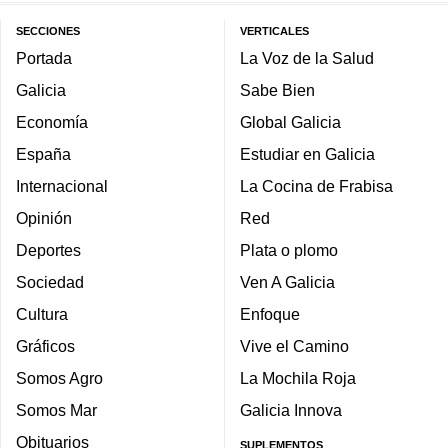
SECCIONES
VERTICALES
Portada
La Voz de la Salud
Galicia
Sabe Bien
Economía
Global Galicia
España
Estudiar en Galicia
Internacional
La Cocina de Frabisa
Opinión
Red
Deportes
Plata o plomo
Sociedad
Ven A Galicia
Cultura
Enfoque
Gráficos
Vive el Camino
Somos Agro
La Mochila Roja
Somos Mar
Galicia Innova
Obituarios
SUPLEMENTOS