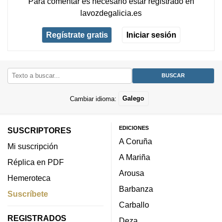
Para comentar es necesario
estar registrado
en
lavozdegalicia.es
Regístrate gratis
Iniciar sesión
Cambiar idioma:
Galego
EDICIONES
SUSCRIPTORES
A Coruña
Mi suscripción
A Mariña
Réplica en PDF
Arousa
Hemeroteca
Barbanza
Suscríbete
Carballo
REGISTRADOS
Deza