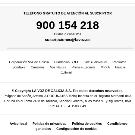
TELÉFONO GRATUITO DE ATENCIÓN AL SUSCRIPTOR
900 154 218
Dudas o consultas
suscripciones@lavoz.es
Corporación Voz de Galicia
Fundación SRFL
Voz Audiovisual
RadioVoz
Sondaxe
Canalvoz
Voz Natura
Prensa-Escuela
MPXA
Galicia
Editorial
© Copyright LA VOZ DE GALICIA S.A. Todos los derechos reservados.
Polígono de Sabón, Arteixo, A CORUÑA (ESPAÑA) Inscrita en el Registro Mercantil de A
Coruña en el Tomo 2438 del Archivo, Sección General, a los folios 91 y siguientes, hoja
C-2141. CIF: A-15000649.
Aviso legal
Política de privacidad
Política de cookies
Condiciones
generales
Configuración de cookies