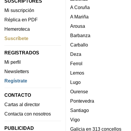
SUSCRIPTORES
A Coruña
Mi suscripción
A Mariña
Réplica en PDF
Arousa
Hemeroteca
Barbanza
Suscríbete
Carballo
REGISTRADOS
Deza
Mi perfil
Ferrol
Newsletters
Lemos
Regístrate
Lugo
Ourense
CONTACTO
Pontevedra
Cartas al director
Santiago
Contacta con nosotros
Vigo
PUBLICIDAD
Galicia en 313 concellos