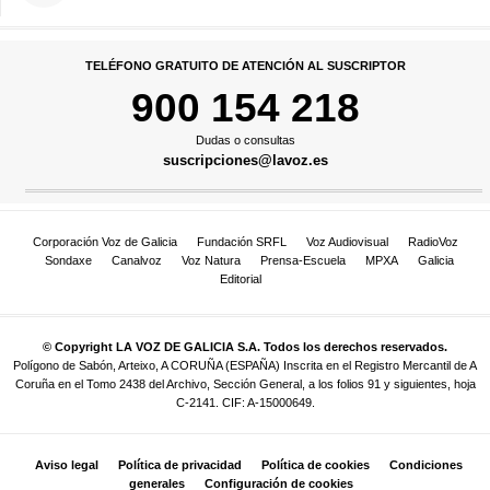
TELÉFONO GRATUITO DE ATENCIÓN AL SUSCRIPTOR
900 154 218
Dudas o consultas
suscripciones@lavoz.es
Corporación Voz de Galicia
Fundación SRFL
Voz Audiovisual
RadioVoz
Sondaxe
Canalvoz
Voz Natura
Prensa-Escuela
MPXA
Galicia
Editorial
© Copyright LA VOZ DE GALICIA S.A. Todos los derechos reservados.
Polígono de Sabón, Arteixo, A CORUÑA (ESPAÑA) Inscrita en el Registro Mercantil de A
Coruña en el Tomo 2438 del Archivo, Sección General, a los folios 91 y siguientes, hoja
C-2141. CIF: A-15000649.
Aviso legal
Política de privacidad
Política de cookies
Condiciones
generales
Configuración de cookies