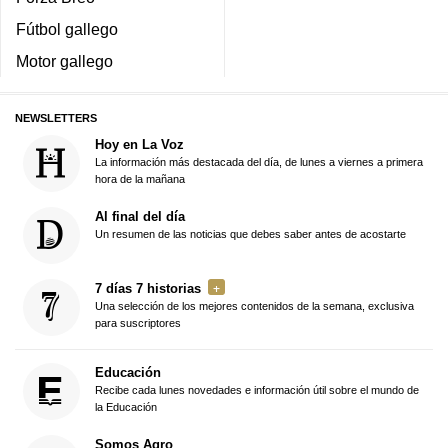
Fútbol gallego
Motor gallego
NEWSLETTERS
Hoy en La Voz
La información más destacada del día, de lunes a viernes a primera
hora de la mañana
Al final del día
Un resumen de las noticias que debes saber antes de acostarte
7 días 7 historias
Una selección de los mejores contenidos de la semana, exclusiva
para suscriptores
Educación
Recibe cada lunes novedades e información útil sobre el mundo de
la Educación
Somos Agro