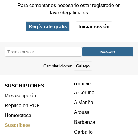
Para comentar es necesario
estar registrado
en
lavozdegalicia.es
Regístrate gratis
Iniciar sesión
Cambiar idioma:
Galego
EDICIONES
SUSCRIPTORES
A Coruña
Mi suscripción
A Mariña
Réplica en PDF
Arousa
Hemeroteca
Barbanza
Suscríbete
Carballo