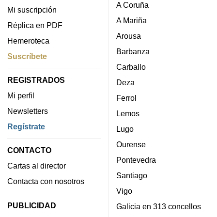
A Coruña
Mi suscripción
A Mariña
Réplica en PDF
Arousa
Hemeroteca
Barbanza
Suscríbete
Carballo
REGISTRADOS
Deza
Mi perfil
Ferrol
Newsletters
Lemos
Regístrate
Lugo
Ourense
CONTACTO
Pontevedra
Cartas al director
Santiago
Contacta con nosotros
Vigo
PUBLICIDAD
Galicia en 313 concellos