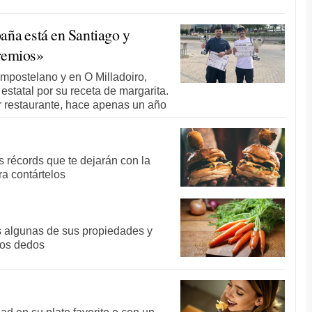
aña está en Santiago y
premios»
ompostelano y en O Milladoiro,
statal por su receta de margarita.
r restaurante, hace apenas un año
 récords que te dejarán con la
ra contártelos
os algunas de sus propiedades y
los dedos