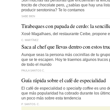
Son muchas las personas que encuentran la felicida
trocito de chocolate pero, ¿sabías que hay una lis
producir serotonina? Te lo contamos
SABE BIEN
Tirabeques con papada de cerdo: la sencille
Xosé Magalhaes, del restaurante Ceibe, propone e
C. MARTÍNEZ
Saca al chef que llevas dentro con estos tr
Aunque seas la persona más cocinillas de tu grup
que se te escapen. Hoy te traemos algunos trucos p
de todo el mundo
PAULA SANTOS C.
Guía rápida sobre el café de especialidad
El café de especialidad o
specialty coffee
es uno d
que más popularidad ha cobrado durante los últim
un poco más sobre esta tendencia
P. SANTOS. C.