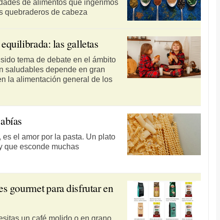
tidades de alimentos que ingerimos
vos quebraderos de cabeza
equilibrada: las galletas
a sido tema de debate en el ámbito
 son saludables depende en gran
en la alimentación general de los
sabías
 es el amor por la pasta. Un plato
 y que esconde muchas
es gourmet para disfrutar en
cesitas un café molido o en grano