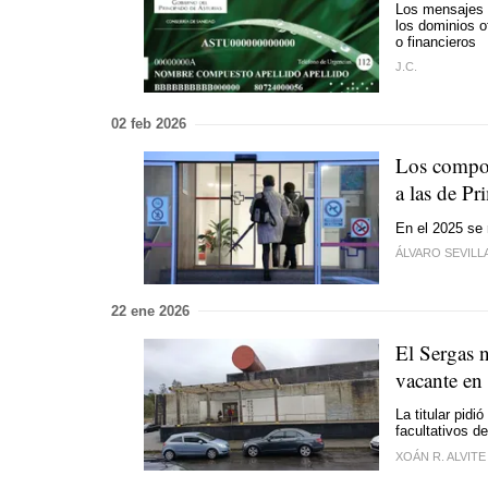
Los mensajes 
los dominios o
o financieros
J.C.
02 feb 2026
Los compos
a las de Pr
En el 2025 se 
ÁLVARO SEVILL
22 ene 2026
El Sergas 
vacante en
La titular pidi
facultativos d
XOÁN R. ALVITE