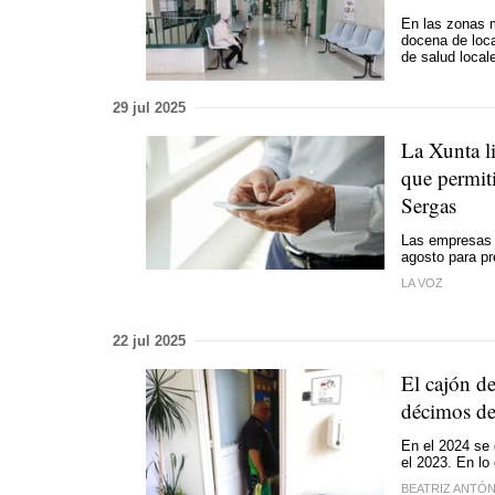
En las zonas 
docena de loca
de salud local
29 jul 2025
La Xunta li
que permiti
Sergas
Las empresas i
agosto para pr
LA VOZ
22 jul 2025
El cajón de
décimos de 
En el 2024 se 
el 2023. En lo
BEATRIZ ANTÓ