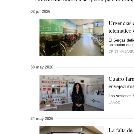
02 jul 2026
Urgencias 
telemático 
El Sergas defi
ubicación conc
CRISTINA BARR
30 may 2026
Cuatro far
envejecimi
Las sesiones e
LA VOZ
24 may 2026
La falta de