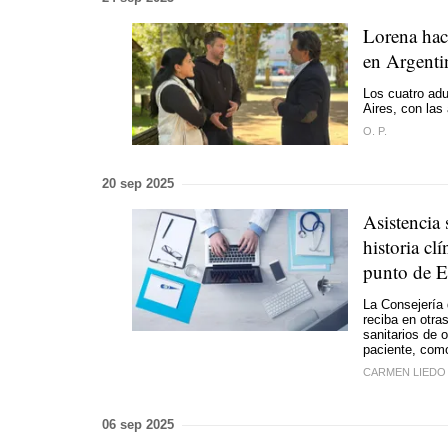
Lorena hac
en Argenti
Los cuatro adu
Aires, con las
O. P.
20 sep 2025
Asistencia 
historia cl
punto de 
La Consejería 
reciba en otr
sanitarios de 
paciente, como
CARMEN LIEDO
06 sep 2025