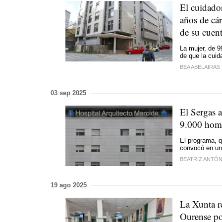
El cuidador
años de cár
de su cuen
La mujer, de 9
de que la cuid
BEA ABELAIRAS
03 sep 2025
El Sergas a
9.000 homb
El programa, q
convocó en un 
BEATRIZ ANTÓ
19 ago 2025
La Xunta re
Ourense po