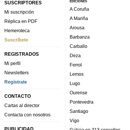
EDICIONES
SUSCRIPTORES
A Coruña
Mi suscripción
A Mariña
Réplica en PDF
Arousa
Hemeroteca
Barbanza
Suscríbete
Carballo
REGISTRADOS
Deza
Mi perfil
Ferrol
Newsletters
Lemos
Regístrate
Lugo
Ourense
CONTACTO
Pontevedra
Cartas al director
Santiago
Contacta con nosotros
Vigo
PUBLICIDAD
Galicia en 313 concellos