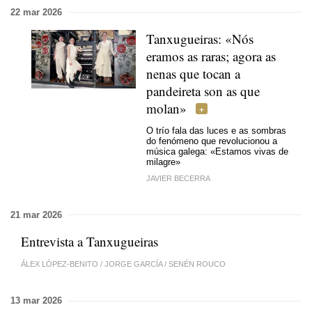
22 mar 2026
Tanxugueiras: «Nós
eramos as raras; agora as
nenas que tocan a
pandeireta son as que
molan»
O trío fala das luces e as sombras
do fenómeno que revolucionou a
música galega: «Estamos vivas de
milagre»
JAVIER BECERRA
21 mar 2026
Entrevista a Tanxugueiras
ÁLEX LÓPEZ-BENITO
/
JORGE GARCÍA
/
SENÉN ROUCO
13 mar 2026