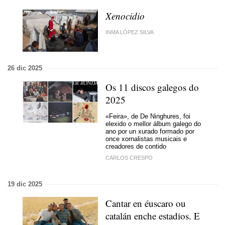
Xenocidio
INMA LÓPEZ SILVA
26 dic 2025
Os 11 discos galegos do
2025
«Feira», de De Ninghures, foi
elexido o mellor álbum galego do
ano por un xurado formado por
once xornalistas musicais e
creadores de contido
CARLOS CRESPO
19 dic 2025
Cantar en éuscaro ou
catalán enche estadios. E