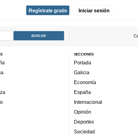
Regístrate gratis
Iniciar sesión
Ca
ES
SECCIONES
ña
Portada
ña
Galicia
Economía
za
España
lo
Internacional
Opinión
Deportes
Sociedad