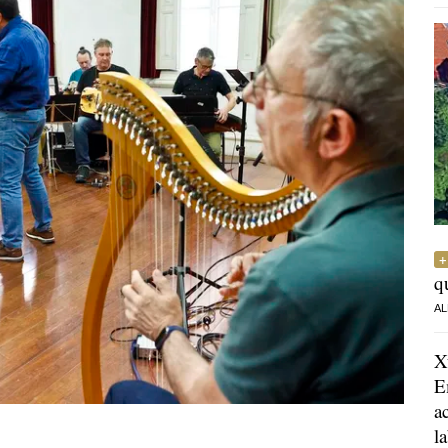
q
AL
X
E
a
l