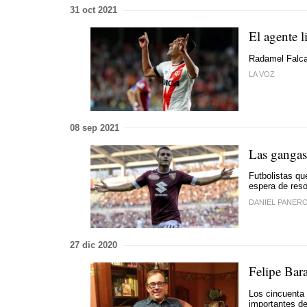
31 oct 2021
El agente 
Radamel Falca
LA VOZ
08 sep 2021
Las gangas
Futbolistas qu
espera de reso
DANIEL PANER
27 dic 2020
Felipe Bar
Los cincuenta
importantes de