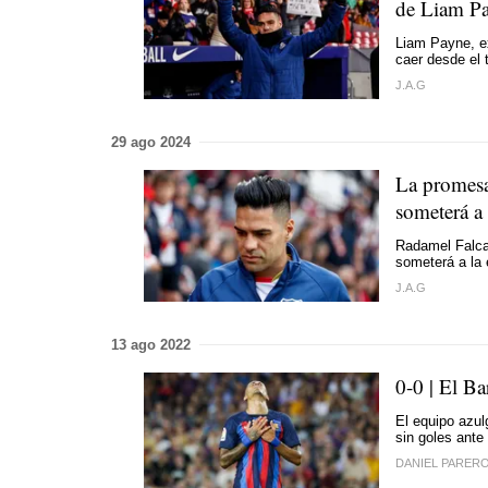
de Liam P
Liam Payne, ex
caer desde el 
J.A.G
29 ago 2024
La promesa
someterá a 
Radamel Falcao
someterá a la 
J.A.G
13 ago 2022
0-0 | El Ba
El equipo azul
sin goles ante
DANIEL PARER