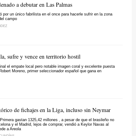
denado a debutar en Las Palmas
 por un único fabrilista en el once para hacerle sufrir en la zona
del campo
NDEZ
la, sufre y vence en territorio hostil
final el empate local pero notable imagen coral y excelente puesta
Robert Moreno, primer seleccionador español que gana en
O
órico de fichajes en la Liga, incluso sin Neymar
Primera gastan 1325,42 millones , a pesar de que el brasileño no
celona y el Madrid, lejos de comprar, vendió a Keylor Navas al
ede a Areola
CUNDÍNS