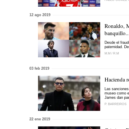
12 ago 2019
Ronaldo, Me
banquillo..
Desde el fraud
paternidad. De
M.M
/
R.M
03 feb 2019
Hacienda re
Las sanciones 
museo como el
James dan par
P. BARREIROS
22 ene 2019