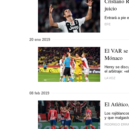
Cristiano R
juicio
Entrará a pie 
EFE
20 ene 2019
El VAR se a
Mónaco
Henry se discu
el arbitraje: «
LA VOZ
08 feb 2019
El Atlético
Los rojiblancos
y que malgastó
RODRIGO ERRA