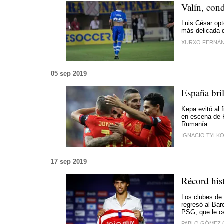
Valín, con
Luis César optó
más delicada 
XURXO FERNÁ
05 sep 2019
España bril
Kepa evitó al 
en escena de 
Rumanía
IGNACIO TYLK
17 sep 2019
Récord hist
Los clubes de 
regresó al Bar
PSG, que le c
PABLO GÓMEZ 