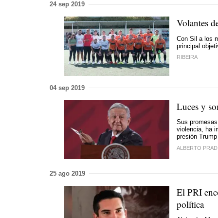
24 sep 2019
Volantes d
Con Sil a los
principal objet
RIBEIRA
04 sep 2019
Luces y so
Sus promesas 
violencia, ha 
presión Trump
ALBERTO PRAD
25 ago 2019
El PRI enc
política