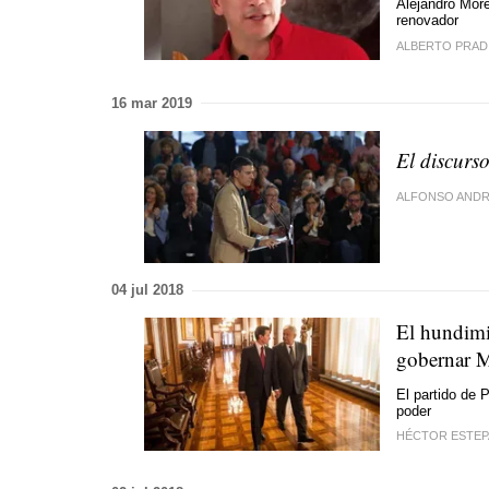
Alejandro More
renovador
ALBERTO PRAD
16 mar 2019
El discurs
ALFONSO AND
04 jul 2018
El hundimi
gobernar 
El partido de 
poder
HÉCTOR ESTEP