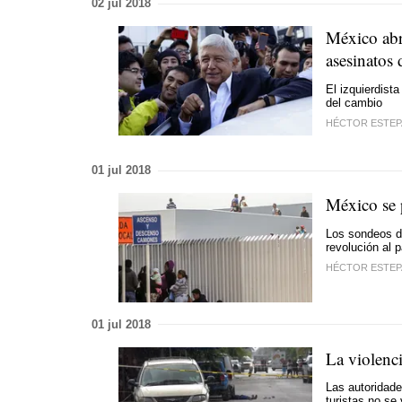
02 jul 2018
México abri
asesinatos 
El izquierdist
del cambio
HÉCTOR ESTEP
01 jul 2018
México se p
Los sondeos da
revolución al p
HÉCTOR ESTEP
01 jul 2018
La violenci
Las autoridade
turistas no se