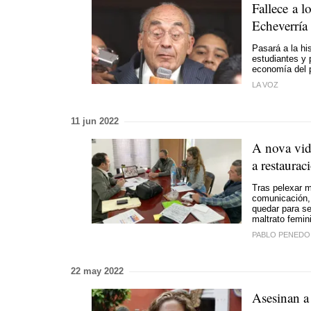
Fallece a 
Echeverría
Pasará a la hi
estudiantes y 
economía del p
LA VOZ
11 jun 2022
A nova vid
a restaurac
Tras pelexar m
comunicación, 
quedar para se
maltrato femin
PABLO PENEDO
22 may 2022
Asesinan a 