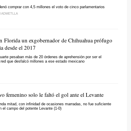
denó comprar con 4,5 millones el voto de cinco parlamentarios
I ADMETLLA
n Florida un exgobernador de Chihuahua prófugo
cia desde el 2017
uarte pesaban más de 20 órdenes de aprehensión por ser el
a red que desfalcó millones a ese estado mexicano
o femenino solo le faltó el gol ante el Levante
da mitad, con infinidad de ocasiones marradas, no fue suficiente
n el campo del potente Levante (1-0)