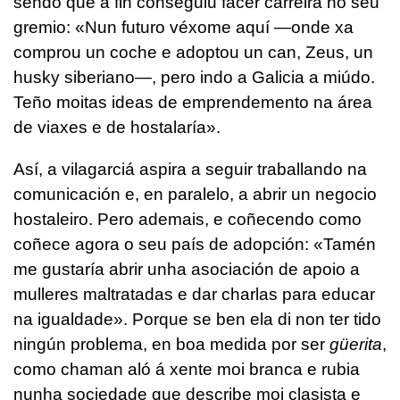
sendo que á fin conseguiu facer carreira no seu
gremio: «Nun futuro véxome aquí —onde xa
comprou un coche e adoptou un can, Zeus, un
husky siberiano—, pero indo a Galicia a miúdo.
Teño moitas ideas de emprendemento na área
de viaxes e de hostalaría».
Así, a vilagarciá aspira a seguir traballando na
comunicación e, en paralelo, a abrir un negocio
hostaleiro. Pero ademais, e coñecendo como
coñece agora o seu país de adopción: «Tamén
me gustaría abrir unha asociación de apoio a
mulleres maltratadas e dar charlas para educar
na igualdade». Porque se ben ela di non ter tido
ningún problema, en boa medida por ser
güerita
,
como chaman aló á xente moi branca e rubia
nunha sociedade que describe moi clasista e