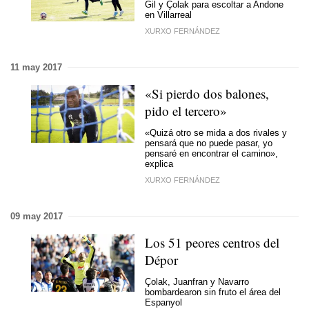
Gil y Çolak para escoltar a Andone
en Villarreal
XURXO FERNÁNDEZ
11 may 2017
«Si pierdo dos balones,
pido el tercero»
«Quizá otro se mida a dos rivales y
pensará que no puede pasar, yo
pensaré en encontrar el camino»,
explica
XURXO FERNÁNDEZ
09 may 2017
Los 51 peores centros del
Dépor
Çolak, Juanfran y Navarro
bombardearon sin fruto el área del
Espanyol