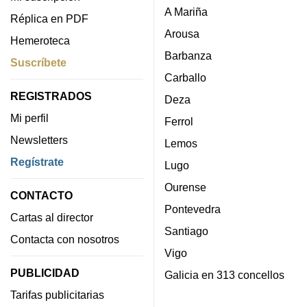
A Mariña
Réplica en PDF
Arousa
Hemeroteca
Barbanza
Suscríbete
Carballo
REGISTRADOS
Deza
Mi perfil
Ferrol
Newsletters
Lemos
Regístrate
Lugo
Ourense
CONTACTO
Pontevedra
Cartas al director
Santiago
Contacta con nosotros
Vigo
PUBLICIDAD
Galicia en 313 concellos
Tarifas publicitarias