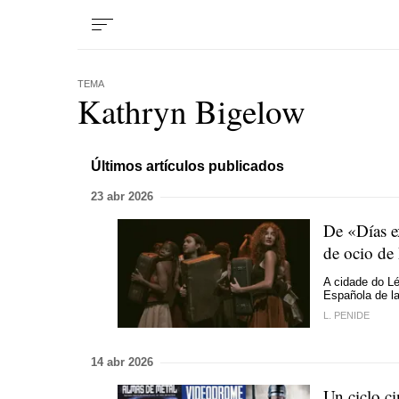
TEMA
Kathryn Bigelow
Últimos artículos publicados
23 abr 2026
De «Días ex
de ocio de
A cidade do Lé
Española de l
L. PENIDE
14 abr 2026
Un ciclo c