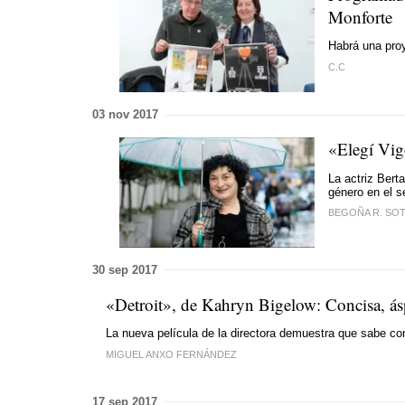
Monforte
Habrá una proy
C.C
03 nov 2017
«Elegí Vig
La actriz Bert
género en el s
BEGOÑA R. SO
30 sep 2017
«Detroit», de Kahryn Bigelow: Concisa, ásp
La nueva película de la directora demuestra que sabe con
MIGUEL ANXO FERNÁNDEZ
17 sep 2017