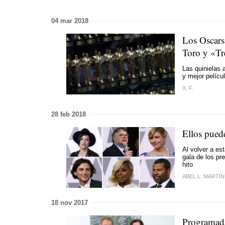
04 mar 2018
Los Oscars 
Toro y «Tr
Las quinielas 
y mejor pelícu
X. F.
28 feb 2018
Ellos puede
Al volver a es
gala de los pr
hito
ABEL L. MARTÍ
18 nov 2017
Programada