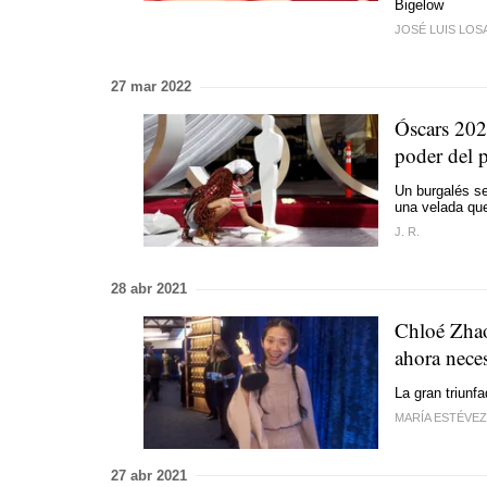
Bigelow
JOSÉ LUIS LOS
27 mar 2022
Óscars 202
poder del 
Un burgalés se
una velada que
J. R.
28 abr 2021
Chloé Zhao
ahora nece
La gran triunf
MARÍA ESTÉVEZ
27 abr 2021