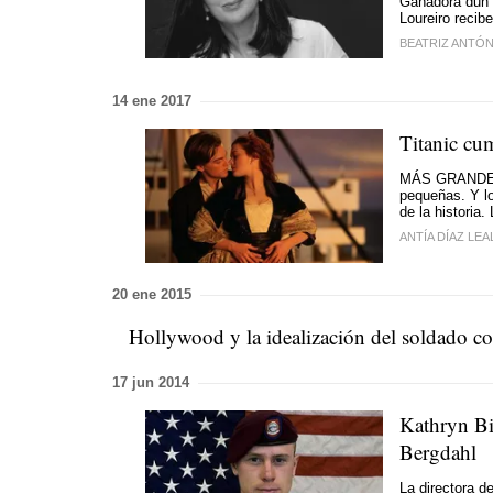
Gañadora dun 
Loureiro recib
BEATRIZ ANTÓ
14 ene 2017
Titanic cu
MÁS GRANDE Q
pequeñas. Y lo
de la historia
ANTÍA DÍAZ LEA
20 ene 2015
Hollywood y la idealización del soldado con
17 jun 2014
Kathryn Big
Bergdahl
La directora d