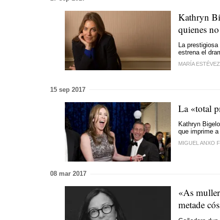
Kathryn Bi
quienes no
La prestigiosa 
estrena el dra
MARÍA ESTÉVEZ
15 sep 2017
La «total p
Kathryn Bigelo
que imprime a 
MIGUEL ANXO 
08 mar 2017
«As muller
metade có