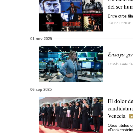
del ser hu
Entre otros f
LÓPEZ PENIDE
01 nov 2025
Ensayo gen
TOMÁS GARCÍA
06 sep 2025
El dolor d
candidatur
Venecia
Otros títulos 
«Frankenstein»