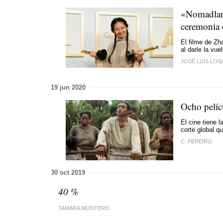
«Nomadland»
ceremonia 
El filme de Zh
al darle la vu
JOSÉ LUIS LOS
19 jun 2020
Ocho pelíc
El cine tiene 
corte global q
C. PEREIRO
30 oct 2019
40 %
TAMARA MONTERO