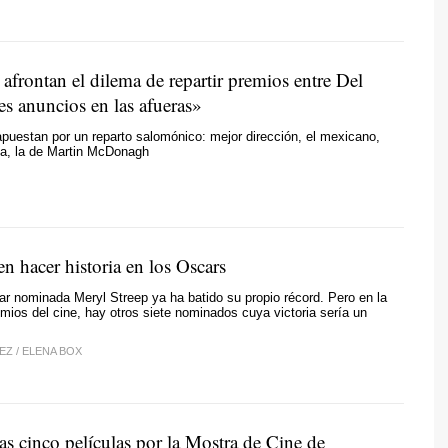
afrontan el dilema de repartir premios entre Del
es anuncios en las afueras»
apuestan por un reparto salomónico: mejor dirección, el mexicano,
la, la de Martin McDonagh
n hacer historia en los Oscars
tar nominada Meryl Streep ya ha batido su propio récord. Pero en la
emios del cine, hay otros siete nominados cuya victoria sería un
NEZ
/
ELENA BOX
s cinco películas por la Mostra de Cine de