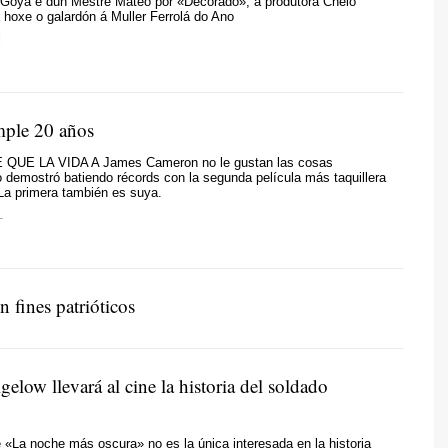
Goya e dun Mestre Mateo por «Decorado», a produtora Chelo
e hoxe o galardón á Muller Ferrolá do Ano
N
mple 20 años
UE LA VIDA A James Cameron no le gustan las cosas
 demostró batiendo récords con la segunda película más taquillera
. La primera también es suya.
L
 fines patrióticos
elow llevará al cine la historia del soldado
e «La noche más oscura» no es la única interesada en la historia