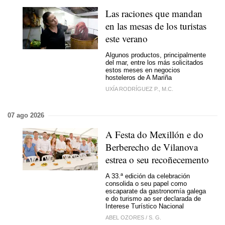
Las raciones que mandan
en las mesas de los turistas
este verano
Algunos productos, principalmente
del mar, entre los más solicitados
estos meses en negocios
hosteleros de A Mariña
UXÍA RODRÍGUEZ P., M.C.
07 ago 2026
A Festa do Mexillón
e do
Berberecho de Vilanova
estrea o
seu recoñecemento
A 33.ª edición da celebración
consolida o seu papel como
escaparate da gastronomía galega
e do turismo ao ser declarada de
Interese Turístico Nacional
ABEL OZORES
/
S. G.