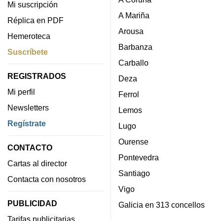
Mi suscripción
A Mariña
Réplica en PDF
Arousa
Hemeroteca
Barbanza
Suscríbete
Carballo
REGISTRADOS
Deza
Mi perfil
Ferrol
Newsletters
Lemos
Regístrate
Lugo
Ourense
CONTACTO
Pontevedra
Cartas al director
Santiago
Contacta con nosotros
Vigo
PUBLICIDAD
Galicia en 313 concellos
Tarifas publicitarias