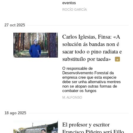
eventos
ROCÍO GARCÍA
27 oct 2025
Carlos Iglesias, Finsa: «A
solución ás bandas non é
sacar todo o pino radiata e
substituílo por taeda»
O responsable de
Desenvolvemento Forestal da
empresa cree que esta especie
debe ser unha alternativa mentres
non se atopan outras formas de
combater os fungos
M. ALFONSO
18 ago 2025
El profesor y escritor
Francisco Piñeiro será
Fillo