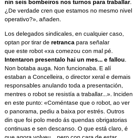
nin seis bombeiros nos turnos para traballar
.
¿De verdade cren que estamos no mesmo nivel
operativo?
», añaden.
Los delegados sindicales, en cualquier caso,
optan por tirar de
retranca
para señalar
que este robot «
xa comezou con mal pé.
Intentaron presentalo hai un mes... e fallou
.
Non botaba auga. Non funcionaba. E alí
estaban a Concelleira, o director xeral e demais
responsables anulando toda a presentación,
mentres o robot se resistía a traballar...
». Inciden
en este punto: «
Coméntase que o robot, ao ver
o panorama, pediu a baixa por estrés. Outros
din que foi polo medo ás quendas obrigatorias
continuas e sen descanso. O que está claro, é
que agora volveu... pero con cara de estar