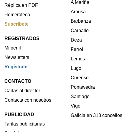
A Mariña
Réplica en PDF
Arousa
Hemeroteca
Barbanza
Suscríbete
Carballo
REGISTRADOS
Deza
Mi perfil
Ferrol
Newsletters
Lemos
Regístrate
Lugo
Ourense
CONTACTO
Pontevedra
Cartas al director
Santiago
Contacta con nosotros
Vigo
PUBLICIDAD
Galicia en 313 concellos
Tarifas publicitarias