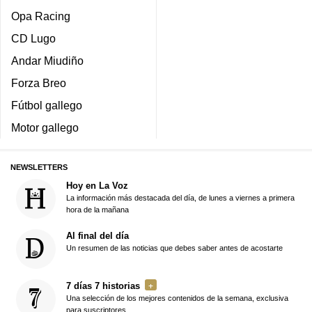
Opa Racing
CD Lugo
Andar Miudiño
Forza Breo
Fútbol gallego
Motor gallego
NEWSLETTERS
Hoy en La Voz
La información más destacada del día, de lunes a viernes a primera
hora de la mañana
Al final del día
Un resumen de las noticias que debes saber antes de acostarte
7 días 7 historias
Una selección de los mejores contenidos de la semana, exclusiva
para suscriptores