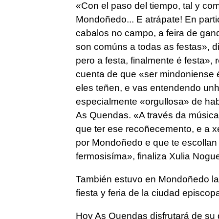
«
Con el paso del tiempo, tal y c
Mondoñedo... E atrápate! En parti
cabalos no campo, a feira de gan
son comúns a todas as festas
», d
pero a festa, finalmente é festa»,
cuenta de que «ser mindoniense 
eles teñen, e vas entendendo unh
especialmente «orgullosa» de hab
As Quendas. «
A través da música
que ter ese recoñecemento, e a xe
por Mondoñedo e que te escollan
fermosisíma
», finaliza Xulia Nogue
También estuvo en Mondoñedo la 
fiesta y feria de la ciudad episcopa
Hoy As Quendas disfrutará de su g