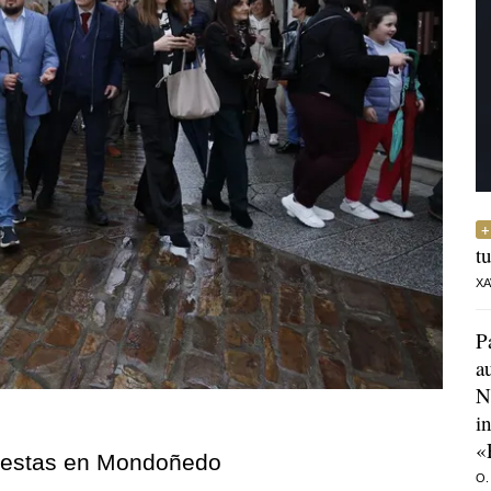
t
XA
P
a
N
i
«
fiestas en Mondoñedo
O.