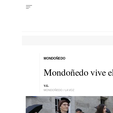
MONDOÑEDO
Mondoñedo vive el
Y.G.
MONDOÑEDO / LA VOZ