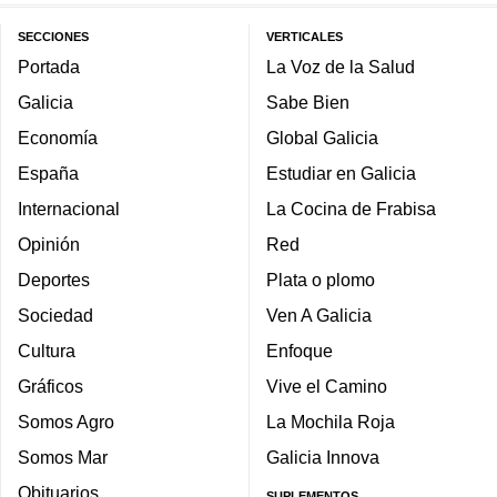
SECCIONES
VERTICALES
Portada
La Voz de la Salud
Galicia
Sabe Bien
Economía
Global Galicia
España
Estudiar en Galicia
Internacional
La Cocina de Frabisa
Opinión
Red
Deportes
Plata o plomo
Sociedad
Ven A Galicia
Cultura
Enfoque
Gráficos
Vive el Camino
Somos Agro
La Mochila Roja
Somos Mar
Galicia Innova
Obituarios
SUPLEMENTOS