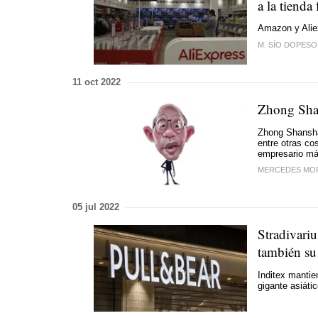
a la tienda 
Amazon y Alie
M. SÍO DOPESO
11 oct 2022
Zhong Shan
Zhong Shanshan
entre otras co
empresario más
MERCEDES MO
05 jul 2022
Stradivari
también su
Inditex mantie
gigante asiáti