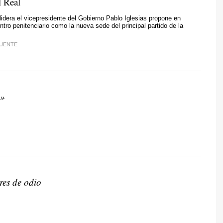
l Real
 lidera el vicepresidente del Gobierno Pablo Iglesias propone en
ntro penitenciario como la nueva sede del principal partido de la
FUENTE
s»
es de odio