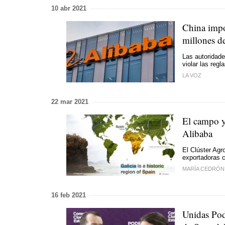
10 abr 2021
China impo
millones d
Las autoridade
violar las reg
LA VOZ
22 mar 2021
El campo y 
Alibaba
El Clúster Agr
exportadoras 
MARÍA CEDRÓN
16 feb 2021
Unidas Pod