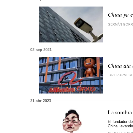
China ya 
GERMÁN GORR
02 sep 2021
China ata 
JAVIER ARMES
21 abr 2023
La sombra 
El fundador d
China llevando
MERCEDES MO