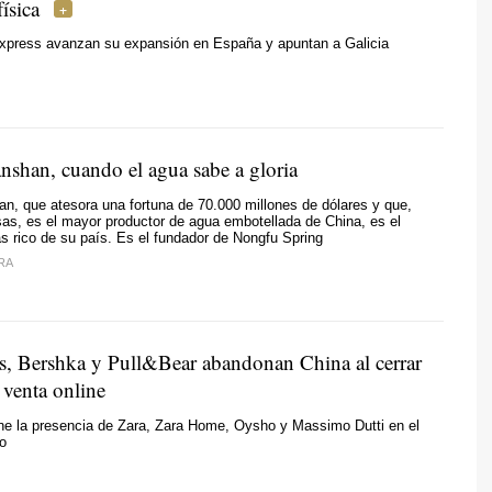
física
xpress avanzan su expansión en España y apuntan a Galicia
shan, cuando el agua sabe a gloria
, que atesora una fortuna de 70.000 millones de dólares y que,
sas, es el mayor productor de agua embotellada de China, es el
 rico de su país. Es el fundador de Nongfu Spring
RA
us, Bershka y Pull&Bear abandonan China al cerrar
 venta online
ne la presencia de Zara, Zara Home, Oysho y Massimo Dutti en el
co