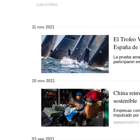
LUIS OTERO
11 nov 2021
El Trofeo V
España de l
La prueba arr
participaron e
10 nov 2021
China reinv
sostenible
Empresas como
impulsado por 
MARIA PUERTO
03 sep 2021