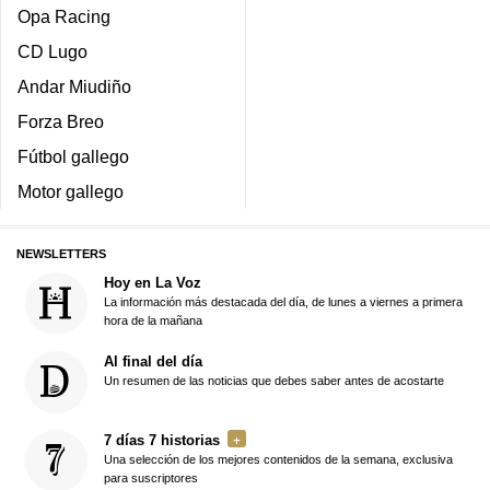
Opa Racing
CD Lugo
Andar Miudiño
Forza Breo
Fútbol gallego
Motor gallego
NEWSLETTERS
Hoy en La Voz
La información más destacada del día, de lunes a viernes a primera
hora de la mañana
Al final del día
Un resumen de las noticias que debes saber antes de acostarte
7 días 7 historias
Una selección de los mejores contenidos de la semana, exclusiva
para suscriptores