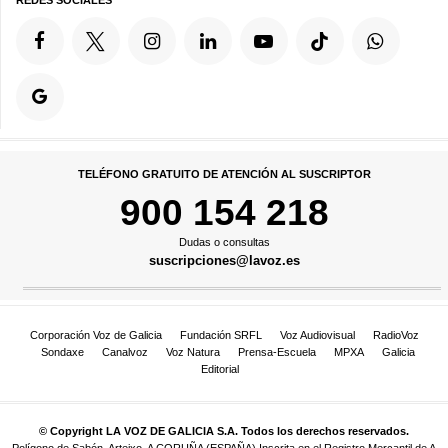
REDES SOCIALES
TELÉFONO GRATUITO DE ATENCIÓN AL SUSCRIPTOR
900 154 218
Dudas o consultas
suscripciones@lavoz.es
Corporación Voz de Galicia
Fundación SRFL
Voz Audiovisual
RadioVoz
Sondaxe
Canalvoz
Voz Natura
Prensa-Escuela
MPXA
Galicia
Editorial
© Copyright LA VOZ DE GALICIA S.A. Todos los derechos reservados.
Polígono de Sabón, Arteixo, A CORUÑA (ESPAÑA) Inscrita en el Registro Mercantil de A