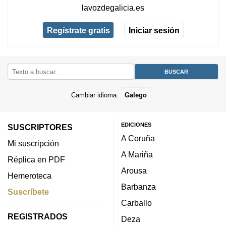
lavozdegalicia.es
Regístrate gratis
Iniciar sesión
Cambiar idioma:
Galego
EDICIONES
SUSCRIPTORES
A Coruña
Mi suscripción
A Mariña
Réplica en PDF
Arousa
Hemeroteca
Barbanza
Suscríbete
Carballo
REGISTRADOS
Deza