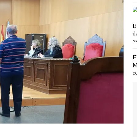
E
de
MA
E
M
c