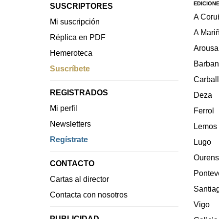
EDICION
SUSCRIPTORES
A Coru
Mi suscripción
A Mari
Réplica en PDF
Arousa
Hemeroteca
Barban
Suscríbete
Carbal
REGISTRADOS
Deza
Mi perfil
Ferrol
Newsletters
Lemos
Regístrate
Lugo
Ourens
CONTACTO
Pontev
Cartas al director
Santia
Contacta con nosotros
Vigo
PUBLICIDAD