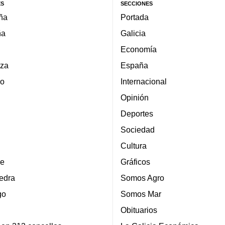
ES
SECCIONES
ña
Portada
ña
Galicia
Economía
za
España
lo
Internacional
Opinión
Deportes
Sociedad
Cultura
e
Gráficos
edra
Somos Agro
go
Somos Mar
Obituarios