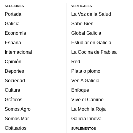
SECCIONES
VERTICALES
Portada
La Voz de la Salud
Galicia
Sabe Bien
Economía
Global Galicia
España
Estudiar en Galicia
Internacional
La Cocina de Frabisa
Opinión
Red
Deportes
Plata o plomo
Sociedad
Ven A Galicia
Cultura
Enfoque
Gráficos
Vive el Camino
Somos Agro
La Mochila Roja
Somos Mar
Galicia Innova
Obituarios
SUPLEMENTOS