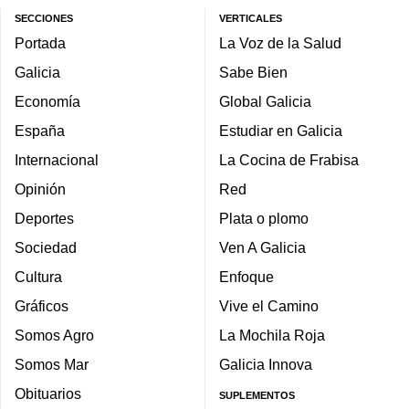
SECCIONES
VERTICALES
Portada
La Voz de la Salud
Galicia
Sabe Bien
Economía
Global Galicia
España
Estudiar en Galicia
Internacional
La Cocina de Frabisa
Opinión
Red
Deportes
Plata o plomo
Sociedad
Ven A Galicia
Cultura
Enfoque
Gráficos
Vive el Camino
Somos Agro
La Mochila Roja
Somos Mar
Galicia Innova
Obituarios
SUPLEMENTOS