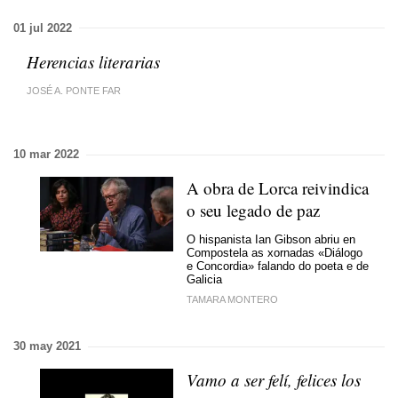
01 jul 2022
Herencias literarias
JOSÉ A. PONTE FAR
10 mar 2022
A obra de Lorca reivindica
o seu legado de paz
O hispanista Ian Gibson abriu en
Compostela as xornadas «Diálogo
e Concordia» falando do poeta e de
Galicia
TAMARA MONTERO
30 may 2021
Vamo a ser felí, felices los