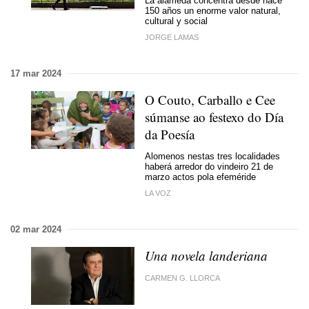
La alameda concentra desde hace
150 años un enorme valor natural,
cultural y social
JORGE LAMAS
17 mar 2024
O Couto, Carballo e Cee
súmanse ao festexo do Día
da Poesía
Alomenos nestas tres localidades
haberá arredor do vindeiro 21 de
marzo actos pola efeméride
LA VOZ
02 mar 2024
Una novela landeriana
CARMEN G. LLORCA