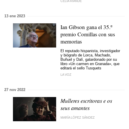
CELIA RIANDE
13 ene 2023
Ian Gibson gana el 35.º
premio Comillas con sus
memorias
El reputado hispanista, investigador
y biógrafo de Lorca, Machado,
Buñuel y Dalí, galardonado por su
libro «Un carmen en Granada», que
editará el sello Tusquets
LA VOZ
27 nov 2022
Mulleres escritoras e os
seus amantes
MARÍA LÓPEZ SÁNDEZ