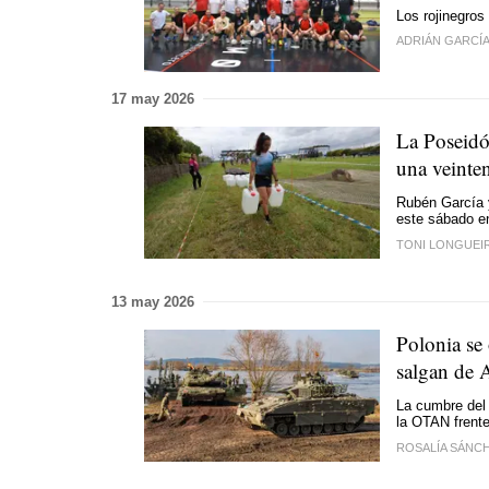
Los rojinegros
ADRIÁN GARCÍ
17 may 2026
La Poseidó
una veinten
Rubén García y
este sábado e
TONI LONGUEI
13 may 2026
Polonia se 
salgan de 
La cumbre del
la OTAN frent
ROSALÍA SÁNC