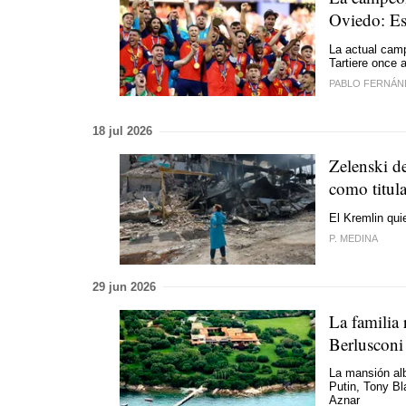
Oviedo: Es
La actual camp
Tartiere once 
PABLO FERNÁN
18 jul 2026
Zelenski de
como titul
El Kremlin qui
P. MEDINA
29 jun 2026
La familia 
Berlusconi
La mansión alb
Putin, Tony Bl
Aznar