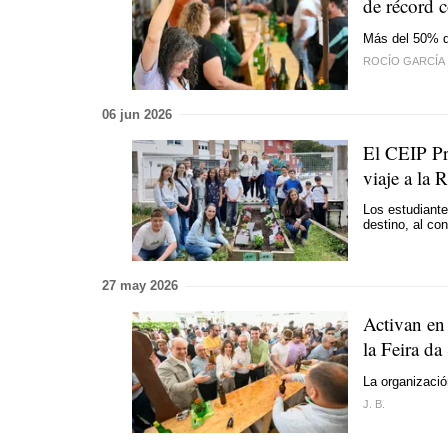
de récord 
Más del 50% de
ROCÍO GARCÍA
06 jun 2026
El CEIP Pr
viaje a la
Los estudiante
destino, al co
27 may 2026
Activan en
la Feira da
La organizació
J. B.