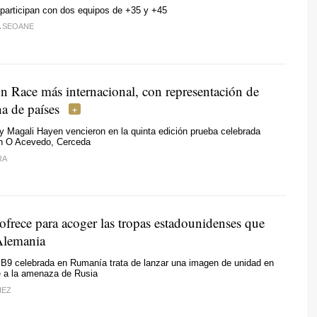
 participan con dos equipos de +35 y +45
A SEOANE
n Race más internacional, con representación de
a de países
 Magali Hayen vencieron en la quinta edición prueba celebrada
n O Acevedo, Cerceda
RA
ofrece para acoger las tropas estadounidenses que
Alemania
 B9 celebrada en Rumanía trata de lanzar una imagen de unidad en
e a la amenaza de Rusia
HEZ