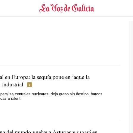
ial en Europa: la sequía pone en jaque la
 industrial
 paraliza centrales nucleares, deja grano sin destino, barcos
cas a ralentí
a del mundo vuelve a Asturias y jugará en