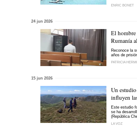
ENRIC BONET
24 jun 2026
El hombre q
Rumanía al
Reconoce la su
años de prisió
PATRICIA HERM
15 jun 2026
Un estudio
influyen la
Este estudio f
se ha desarrol
(República Che
LA VOZ