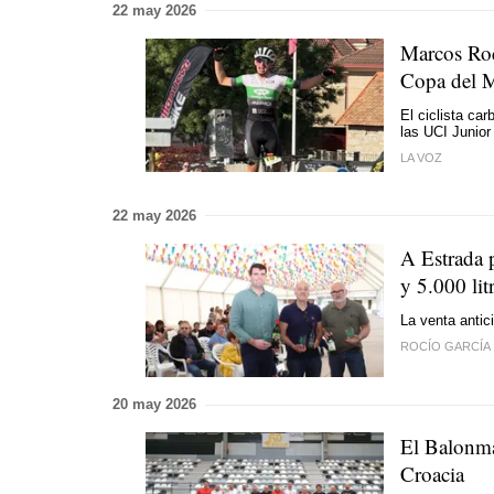
22 may 2026
Marcos Rod
Copa del 
El ciclista ca
las UCI Junior
LA VOZ
22 may 2026
A Estrada p
y 5.000 lit
La venta antic
ROCÍO GARCÍA
20 may 2026
El Balonmá
Croacia