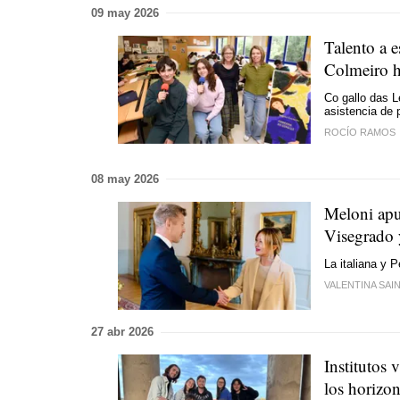
09 may 2026
Talento a 
Colmeiro h
Co gallo das L
asistencia de 
ROCÍO RAMOS
08 may 2026
Meloni apue
Visegrado 
La italiana y P
VALENTINA SAIN
27 abr 2026
Institutos
los horizo