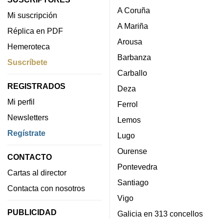
A Coruña
Mi suscripción
A Mariña
Réplica en PDF
Arousa
Hemeroteca
Barbanza
Suscríbete
Carballo
REGISTRADOS
Deza
Mi perfil
Ferrol
Newsletters
Lemos
Regístrate
Lugo
Ourense
CONTACTO
Pontevedra
Cartas al director
Santiago
Contacta con nosotros
Vigo
PUBLICIDAD
Galicia en 313 concellos