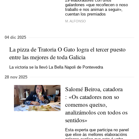
29 elaboradores con unos
galardones
«que recoñecen o noso
traballo e nos animan a seguir
»,
cuentan los premiados
M. ALFONSO
04 dic 2025
La pizza de Tratoria O Gato logra el tercer puesto
entre las mejores de toda Galicia
La victoria se la llevó La Bella Napoli de Pontevedra
28 nov 2025
Salomé Beiroa, catadora
: «Os catadores non so
comemos queixo,
analizámolos con todos os
sentidos»
Esta experta que participa no panel
que elixe ás mellores elaboracións