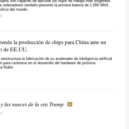
quipos son capaces de ejecutar los flujos de trabajo más exigentes.
de ordenadores también presentó la primera batería de 1.000 Wh/L
ilicio del mundo.
TO
pende la producción de chips para China ante un
to de EE.UU.
reestructura la fabricación de su acelerador de inteligencia artificial
 para centrarse en el desarrollo del
hardware
de próxima
ra Rubin
 y las nueces de la era Trump
O