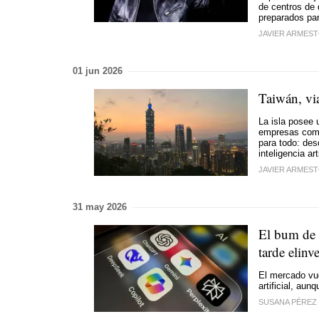
de centros de
preparados par
JAVIER ARMES
01 jun 2026
Taiwán, vi
La isla posee 
empresas como
para todo: des
inteligencia arti
JAVIER ARMES
31 may 2026
El bum de l
tarde elinv
El mercado vue
artificial, au
SUSANA PÉREZ