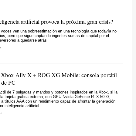
teligencia artificial provoca la próxima gran crisis?
voces ven una sobreestimación en una tecnología que todavía no
ios, pero que sigue captando ingentes sumas de capital por el
nversores a quedarse atrás
A
Xbox Ally X + ROG XG Mobile: consola portátil
a de PC
áctil de 7 pulgadas y mandos y botones inspirados en la Xbox, si la
la tarjeta gráfica externa, con GPU Nvidia GeForce RTX 5090,
a títulos AAA con un rendimiento capaz de afrontar la generación
 inteligencia artificial.
TO