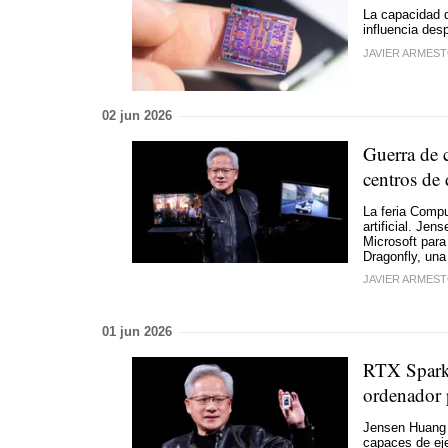
La capacidad d
influencia des
JAVIER ARMES
02 jun 2026
Guerra de 
centros de 
La feria Comput
artificial. Je
Microsoft para
Dragonfly, una
JAVIER ARMES
01 jun 2026
RTX Spark:
ordenador 
Jensen Huang 
capaces de eje