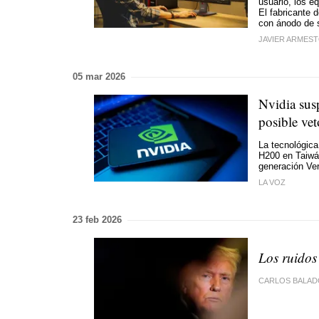
usuario, los e
El fabricante 
con ánodo de s
JAVIER ARMES
05 mar 2026
Nvidia sus
posible ve
La tecnológica 
H200 en Taiwán
generación Ve
LA VOZ
23 feb 2026
Los ruidos
CARLOS BALAD