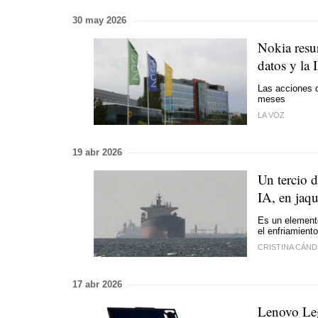
30 may 2026
Nokia resur
datos y la 
Las acciones d
meses
LA VOZ
19 abr 2026
Un tercio d
IA, en jaq
Es un elemento
el enfriamiento
CRISTINA CÁND
17 abr 2026
Lenovo Leg