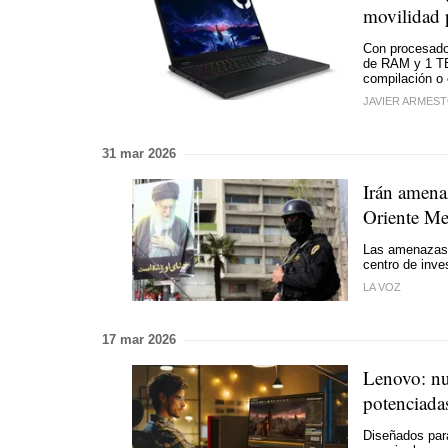
movilidad 
Con procesado
de RAM y 1 TB
compilación o
JAVIER ARMES
31 mar 2026
Irán amena
Oriente Me
Las amenazas 
centro de inve
LA VOZ
17 mar 2026
Lenovo: nu
potenciad
Diseñados para