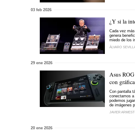
03 feb 2026
¿Y si la in
Cada vez más 
genera benefic
miedo de los i
ÁLVARO SEVILL
29 ene 2026
Asus ROG 
con gráfic
Con pantalla t
conectamos a 
podemos jugar 
de imágenes por
JAVIER ARMES
20 ene 2026