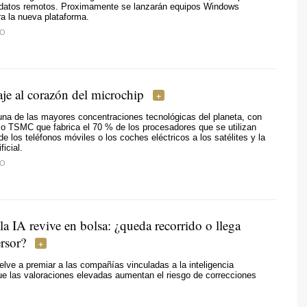
 datos remotos. Proximamente se lanzarán equipos Windows
a la nueva plataforma.
TO
aje al corazón del microchip
una de las mayores concentraciones tecnológicas del planeta, con
 TSMC que fabrica el 70 % de los procesadores que se utilizan
de los teléfonos móviles o los coches eléctricos a los satélites y la
ficial.
TO
a IA revive en bolsa: ¿queda recorrido o llega
ersor?
lve a premiar a las compañías vinculadas a la inteligencia
nque las valoraciones elevadas aumentan el riesgo de correcciones