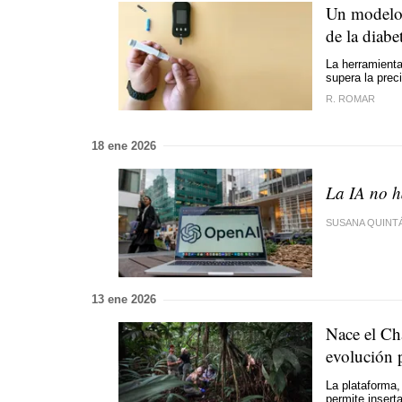
Un modelo 
de la diabe
La herramienta
supera la prec
R. ROMAR
18 ene 2026
La IA no h
SUSANA QUINT
13 ene 2026
Nace el Ch
evolución p
La plataforma,
permite insert