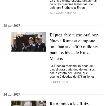
La crisis china resucita fantasmas
de otras quiebras históricas, de
Lehman Brothers a Enron
PAULA AVENDAÑO
/
G. L.
28 abr 2017
El juez abre juicio oral por
Nueva Rumasa e impone
una fianza de 500 millones
para los hijos de Ruiz-
Mateos
La Fiscalía reclama 16 años de
cárcel para cada uno de los hijos
por la estafa del Grupo, que
acumuló deudas de 577 millones
EUROPA PRESS
24 abr 2017
Rato imitó a los Ruiz-