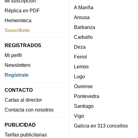
Mi suscripción
A Mariña
Réplica en PDF
Arousa
Hemeroteca
Barbanza
Suscríbete
Carballo
REGISTRADOS
Deza
Mi perfil
Ferrol
Newsletters
Lemos
Regístrate
Lugo
Ourense
CONTACTO
Pontevedra
Cartas al director
Santiago
Contacta con nosotros
Vigo
PUBLICIDAD
Galicia en 313 concellos
Tarifas publicitarias