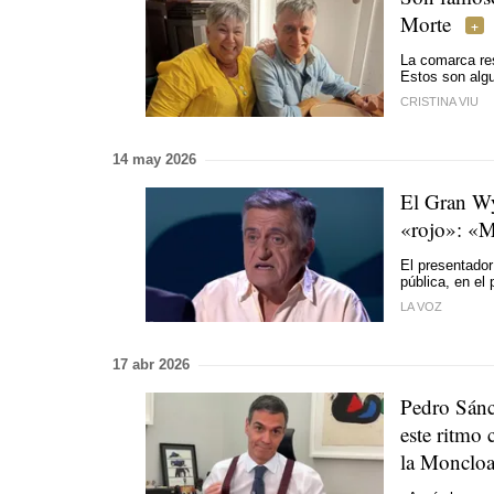
Morte
La comarca res
Estos son algu
CRISTINA VIU
14 may 2026
El Gran Wy
«rojo»: «M
El presentador
pública, en el
LA VOZ
17 abr 2026
Pedro Sánc
este ritmo 
la Monclo