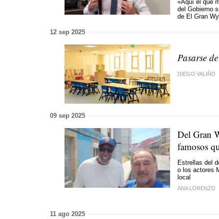
«Aquí el que m
del Gobierno s
de El Gran W
12 sep 2025
Pasarse de
DIEGO VALIÑO
09 sep 2025
Del Gran W
famosos qu
Estrellas del 
o los actores 
local
ANA LORENZO
11 ago 2025