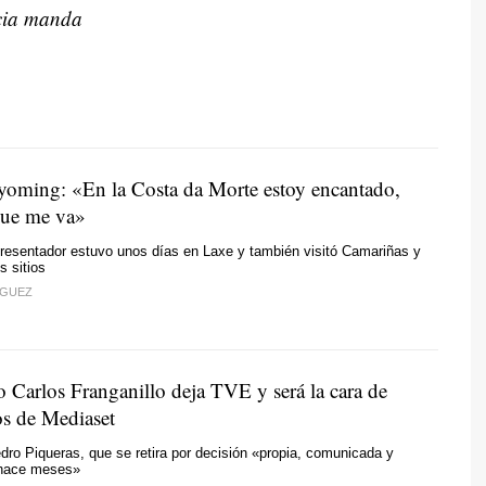
cia manda
oming: «En la Costa da Morte estoy encantado,
 que me va»
presentador estuvo unos días en Laxe y también visitó Camariñas y
s sitios
ÍGUEZ
o Carlos Franganillo deja TVE y será la cara de
os de Mediaset
edro Piqueras, que se retira por decisión «propia, comunicada y
hace meses»