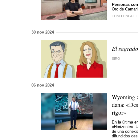
Personas con 
Oro de Camariñ
TONI LONGUEI
30 nov 2024
El sagrado
SIRO
06 nov 2024
Wyoming a I
dana: «Des
rigor»
En la última e
«Horizonte».
U
de una conexió
difundidos des