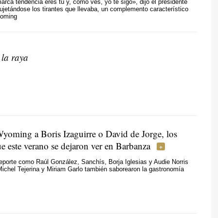
arca tendencia eres tú y, como ves, yo te sigo», dijo el presidente
ujetándose los tirantes que llevaba, un complemento característico
yoming
 la raya
yoming a Boris Izaguirre o David de Jorge, los
e este verano se dejaron ver en Barbanza
deporte como Raúl González, Sanchís, Borja Iglesias y Audie Norris
Michel Tejerina y Miriam Garlo también saborearon la gastronomía