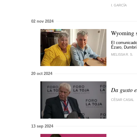
I. GARCÍA
02 nov 2024
Wyoming sa
El comunicador
Ézaro, Dumbrí
MELISSA R. S.
20 oct 2024
Da gusto e
CÉSAR CASAL
13 sep 2024