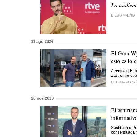
La audien
DIEGO VALIÑO
11 ago 2024
El Gran Wy
esto es lo
A remojo | El 
Zas, entre otro
MELISSA RODR
20 nov 2023
El asturian
informativ
Sustituirá a P
consensuada 