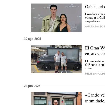
Galicia, el
Creadoras de 
ventana a Gali
seguidores
AMARA SANTOS
10 ago 2025
El Gran W
en sus vac
El presentador
O Bocho, con g
zona
MELISSA RODR
26 jun 2025
«Cando vén
intimidade,