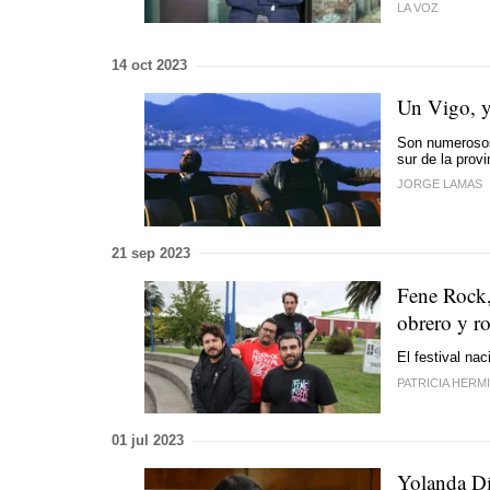
LA VOZ
14 oct 2023
Un Vigo, y
Son numerosos
sur de la provi
JORGE LAMAS
21 sep 2023
Fene Rock,
obrero y r
El festival na
PATRICIA HERM
01 jul 2023
Yolanda Dí