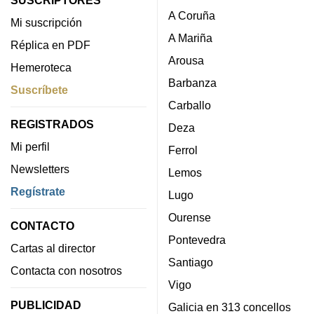
SUSCRIPTORES
A Coruña
Mi suscripción
A Mariña
Réplica en PDF
Arousa
Hemeroteca
Barbanza
Suscríbete
Carballo
REGISTRADOS
Deza
Mi perfil
Ferrol
Newsletters
Lemos
Regístrate
Lugo
Ourense
CONTACTO
Pontevedra
Cartas al director
Santiago
Contacta con nosotros
Vigo
PUBLICIDAD
Galicia en 313 concellos