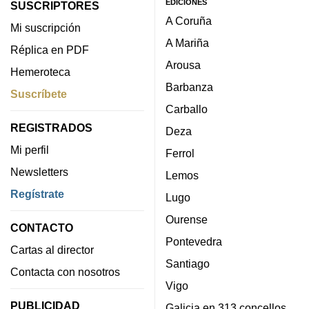
EDICIONES
SUSCRIPTORES
A Coruña
Mi suscripción
A Mariña
Réplica en PDF
Arousa
Hemeroteca
Barbanza
Suscríbete
Carballo
REGISTRADOS
Deza
Mi perfil
Ferrol
Newsletters
Lemos
Regístrate
Lugo
Ourense
CONTACTO
Pontevedra
Cartas al director
Santiago
Contacta con nosotros
Vigo
PUBLICIDAD
Galicia en 313 concellos