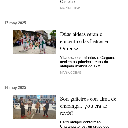
Castelao
MARÍA COBAS
17 may 2025
Dúas aldeas serán o
epicentro das Letras en
Ourense
Vilanova dos Infantes e Córgomo
acollen as principais citas da
ateigada axenda do 17M
MARÍA COBAS
16 may 2025
Son gaiteiros con alma de
charanga... ¿ou era ao
revés?
Catro amigos conforman
Charangaiteiros, un grupo que