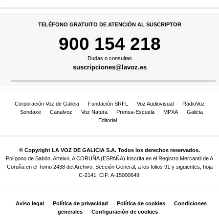
TELÉFONO GRATUITO DE ATENCIÓN AL SUSCRIPTOR
900 154 218
Dudas o consultas
suscripciones@lavoz.es
Corporación Voz de Galicia
Fundación SRFL
Voz Audiovisual
RadioVoz
Sondaxe
Canalvoz
Voz Natura
Prensa-Escuela
MPXA
Galicia
Editorial
© Copyright LA VOZ DE GALICIA S.A. Todos los derechos reservados.
Polígono de Sabón, Arteixo, A CORUÑA (ESPAÑA) Inscrita en el Registro Mercantil de A
Coruña en el Tomo 2438 del Archivo, Sección General, a los folios 91 y siguientes, hoja
C-2141. CIF: A-15000649.
Aviso legal
Política de privacidad
Política de cookies
Condiciones
generales
Configuración de cookies