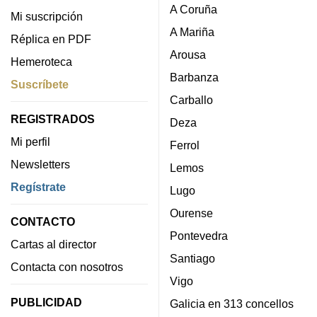
A Coruña
Mi suscripción
A Mariña
Réplica en PDF
Arousa
Hemeroteca
Barbanza
Suscríbete
Carballo
REGISTRADOS
Deza
Mi perfil
Ferrol
Newsletters
Lemos
Regístrate
Lugo
Ourense
CONTACTO
Pontevedra
Cartas al director
Santiago
Contacta con nosotros
Vigo
PUBLICIDAD
Galicia en 313 concellos