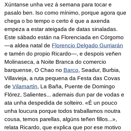
Xúntanse unha vez á semana para tocar e
pasalo ben. Iso como mínimo, porque agora que
chega o bo tempo o certo é que a axenda
empeza a estar ateigada de datas sinaladas.
Este sábado están na Florenciada en Córgomo
—a aldea natal de
Florencio Delgado Gurriarán
e tamén do propio Ricardo—, e despois veñen
Molinaseca, a Noite Branca do comercio
barquense, O Chao no
Barco
, Seadur, Burbia,
Villavieja, a ruta pequena da Festa das Covas
de
Vilamartín
, La Baña, Puente de Domingo
Flórez, Salientes... ademais dun par de vodas e
ata unha despedida de solteiro. «É un pouco
unha loucura porque todos traballamos noutra
cousa, temos parellas, algúns teñen fillos...»,
relata Ricardo, que explica que por ese motivo