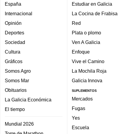
España
Estudiar en Galicia
Internacional
La Cocina de Frabisa
Opinión
Red
Deportes
Plata o plomo
Sociedad
Ven A Galicia
Cultura
Enfoque
Gráficos
Vive el Camino
Somos Agro
La Mochila Roja
Somos Mar
Galicia Innova
Obituarios
SUPLEMENTOS
Mercados
La Galicia Económica
Fugas
El tiempo
Yes
Mundial 2026
Escuela
Torre de Marathon