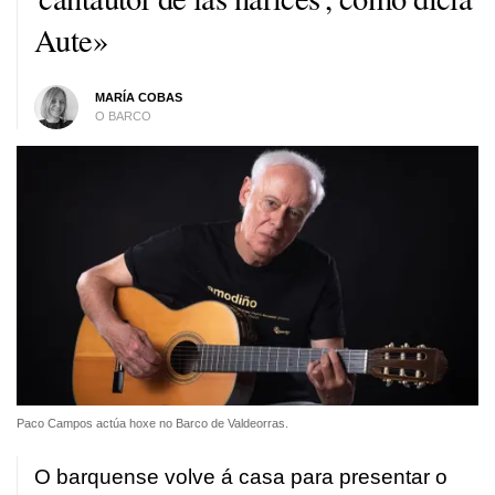
Aute»
MARÍA COBAS
O BARCO
Paco Campos actúa hoxe no Barco de Valdeorras.
O barquense volve á casa para presentar o