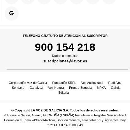
TELÉFONO GRATUITO DE ATENCIÓN AL SUSCRIPTOR
900 154 218
Dudas o consultas
suscripciones@lavoz.es
Corporación Voz de Galicia
Fundación SRFL
Voz Audiovisual
RadioVoz
Sondaxe
Canalvoz
Voz Natura
Prensa-Escuela
MPXA
Galicia
Editorial
© Copyright LA VOZ DE GALICIA S.A. Todos los derechos reservados.
Polígono de Sabón, Arteixo, A CORUÑA (ESPAÑA) Inscrita en el Registro Mercantil de A
Coruña en el Tomo 2438 del Archivo, Sección General, a los folios 91 y siguientes, hoja
C-2141. CIF: A-15000649.