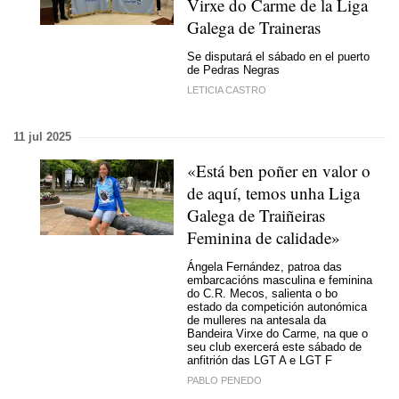
Virxe do Carme de la Liga
Galega de Traineras
Se disputará el sábado en el puerto
de Pedras Negras
LETICIA CASTRO
11 jul 2025
«Está ben poñer en valor o
de aquí, temos unha Liga
Galega de Traiñeiras
Feminina de calidade»
Ángela Fernández, patroa das
embarcacións masculina e feminina
do C.R. Mecos, salienta o bo
estado da competición autonómica
de mulleres na antesala da
Bandeira Virxe do Carme, na que o
seu club exercerá este sábado de
anfitrión das LGT A e LGT F
PABLO PENEDO