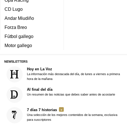
Opa Racing
CD Lugo
Andar Miudiño
Forza Breo
Fútbol gallego
Motor gallego
NEWSLETTERS
Hoy en La Voz
La información más destacada del día, de lunes a viernes a primera
hora de la mañana
Al final del día
Un resumen de las noticias que debes saber antes de acostarte
7 días 7 historias
Una selección de los mejores contenidos de la semana, exclusiva
para suscriptores