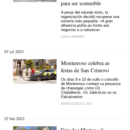
para ser sostenible
A pesar del rotundo éxito, la
organización decidió recuperar una
romería más pequeña:
«A gran
afluencia poñía ao límite aos
negocios e a natureza»
UXÍA CARRERA
07 jul 2023
Monterroso celebra as
festas de San Cristovo
Os días 9 e 10 de xullo o concello
de Monterroso contará ca presenza
de charangas como
Os
Chafalleiros
,
Os Jalácticos
ou os
Falcatrueiros
MARÍA QUELLE
/
M G
27 feb 2023
Eira dos Moitos, el